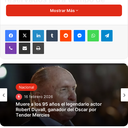
guerra.
Mostrar Más
«Justo después de que acabe esta rueda de prensa, lo
estaré firmando y esta listo para ir,» dijo Trump en la rueda
LinkedIn
Tumblr
Reddit
Messenger
WhatsApp
Telegra
de prensa mañanera sobre el Coronavirus el miércoles.
Viber
Compartir por correo electrónico
Imprimir
El Acta permitirá al gobierno federal comenzar la
producción masiva de máscaras, guantes y otros
productos de protección contra el contagio del
Coronavirus.
Nacional
16 febrero 2026
Muere a los 95 años el legendario actor
Robert Duvall, ganador del Oscar por
Tender Mercies