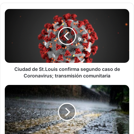
Ciudad
de
St.Louis
confirma
segundo
caso
de
Coronavirus;
transmisión
comunitaria
Ciudad de St.Louis confirma segundo caso de
Coronavirus; transmisión comunitaria
Clima
Severo
en
el
pronóstico
del
Jueves
en