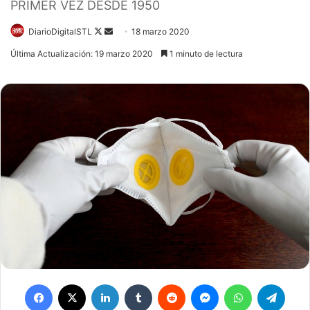
PRIMER VEZ DESDE 1950
Follow
Send
DiarioDigitalSTL
18 marzo 2020
on
an
Última Actualización: 19 marzo 2020
1 minuto de lectura
X
email
Facebook
X
LinkedIn
Tumblr
Reddit
Messenger
WhatsApp
Teleg