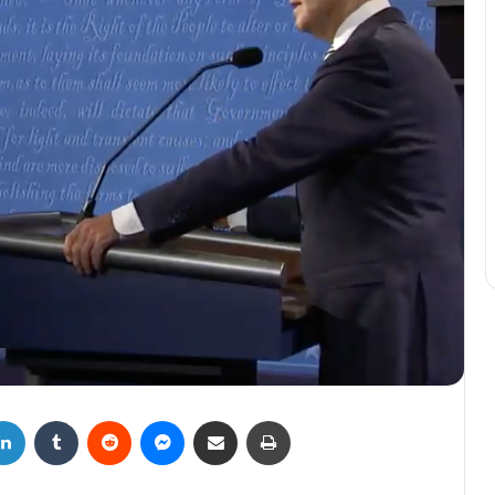
LinkedIn
Tumblr
Reddit
Messenger
Compartir por correo electrónico
Imprimir