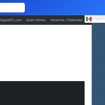
 NOSOTROS
Españo
oDigitalSTL.com
Quién Sómos
Advertise / Publicidad