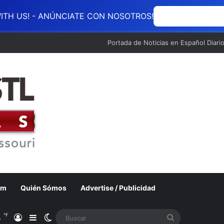
ITH US! - ANÚNCIATE CON NOSOTROS!
ANÚNCIATE CON
Portada de Noticias en Español Diari
om
Quién Sómos
Advertise / Publicidad
℉
4
Acceso
Barra lateral
Switch skin
Buscar