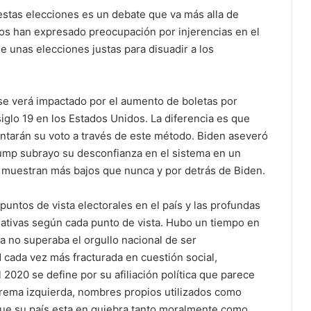
 estas elecciones es un debate que va más alla de
os han expresado preocupación por injerencias en el
e unas elecciones justas para disuadir a los
 se verá impactado por el aumento de boletas por
iglo 19 en los Estados Unidos. La diferencia es que
tarán su voto a través de este método. Biden aseveró
ump subrayo su desconfianza en el sistema en un
uestran más bajos que nunca y por detrás de Biden.
untos de vista electorales en el país y las profundas
nativas según cada punto de vista. Hubo un tiempo en
a no superaba el orgullo nacional de ser
 cada vez más fracturada en cuestión social,
2020 se define por su afiliación política que parece
xtrema izquierda, nombres propios utilizados como
que su país esta en quiebra tanto moralmente como