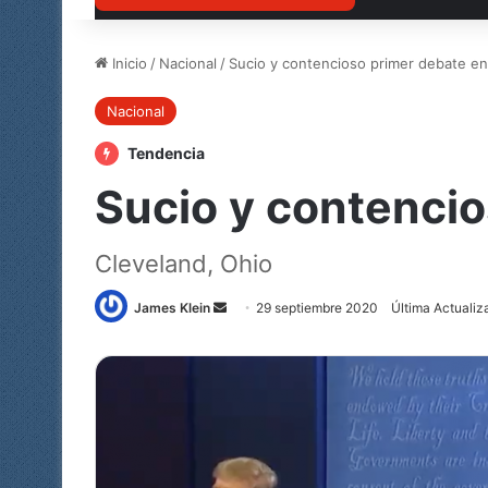
Inicio
/
Nacional
/
Sucio y contencioso primer debate en
Nacional
Tendencia
Sucio y contencio
Cleveland, Ohio
Send
James Klein
29 septiembre 2020
Última Actualiz
an
email