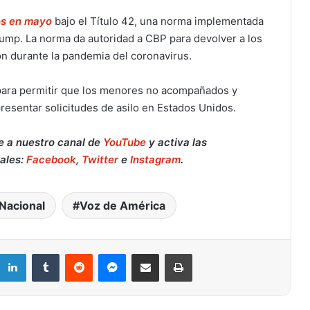
os en mayo
bajo el Título 42, una norma implementada
ump. La norma da autoridad a CBP para devolver a los
ón durante la pandemia del coronavirus.
para permitir que los menores no acompañados y
esentar solicitudes de asilo en Estados Unidos.
e a nuestro canal de
YouTube
y activa las
iales:
Facebook
,
Twitter
e
Instagram
.
Nacional
Voz de América
Retiran del mercado fórmula para
bebés de Nara Organics tras brote de
botulismo infantil en EE. UU.: qué
hacer si la compraste en Target o en
LinkedIn
Tumblr
Reddit
Messenger
Compartir por correo electrónico
Imprimir
línea
Muere a los 84 años el Reverendo
Jesse Jackson, gigante de los
derechos civiles y dos veces