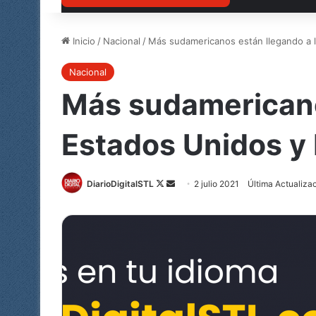
Inicio
/
Nacional
/
Más sudamericanos están llegando a l
Nacional
Más sudamericanos
Estados Unidos y
DiarioDigitalSTL
Follow
Send
2 julio 2021
Última Actualizac
on
an
X
email