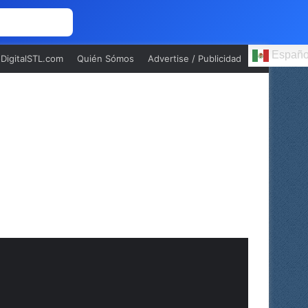
 NOSOTROS
Españo
oDigitalSTL.com
Quién Sómos
Advertise / Publicidad