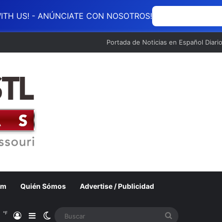
ITH US! - ANÚNCIATE CON NOSOTROS!
ANÚNCIATE CON
Portada de Noticias en Español Diari
om
Quién Sómos
Advertise / Publicidad
℉
1
Acceso
Barra lateral
Switch skin
Buscar