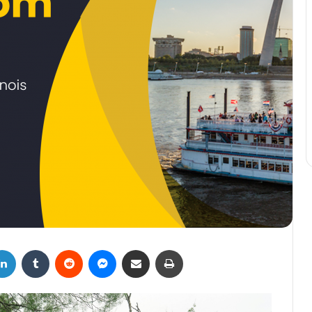
LinkedIn
Tumblr
Reddit
Messenger
Compartir por correo electrónico
Imprimir