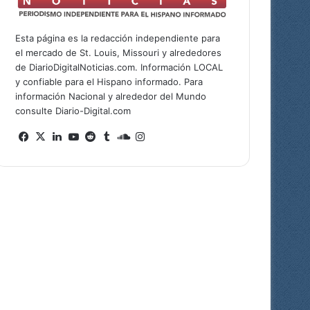
Esta página es la redacción independiente para
el mercado de St. Louis, Missouri y alrededores
de DiarioDigitalNoticias.com. Información LOCAL
y confiable para el Hispano informado. Para
información Nacional y alrededor del Mundo
consulte Diario-Digital.com
Fa
X
Lin
Yo
Re
Tu
So
Ins
ce
ke
uT
ddi
mb
un
tag
bo
dIn
ub
t
lr
dCl
ra
ok
e
ou
m
d