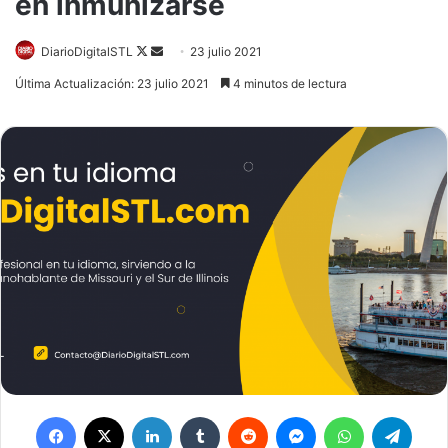
en inmunizarse
DiarioDigitalSTL
Follow
Send
23 julio 2021
on
an
Última Actualización: 23 julio 2021
4 minutos de lectura
X
email
Facebook
X
LinkedIn
Tumblr
Reddit
Messenger
WhatsApp
Telegram