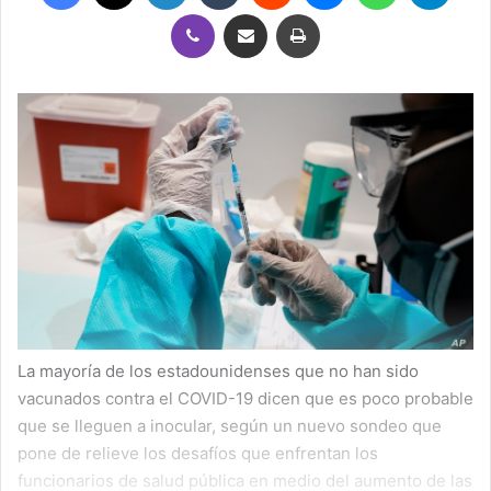
Viber
Compartir por correo electrónico
Imprimir
La mayoría de los estadounidenses que no han sido
vacunados contra el COVID-19 dicen que es poco probable
que se lleguen a inocular, según un nuevo sondeo que
pone de relieve los desafíos que enfrentan los
funcionarios de salud pública en medio del aumento de las