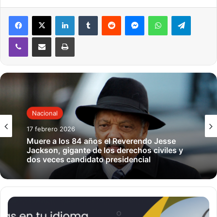
Voz de América
LinkedIn
Tumblr
Reddit
Messenger
WhatsApp
Telegram
Viber
Compartir por correo electrónico
Imprimir
Nacional
17 febrero 2026
Muere a los 84 años el Reverendo Jesse
Jackson, gigante de los derechos civiles y
dos veces candidato presidencial
U
n