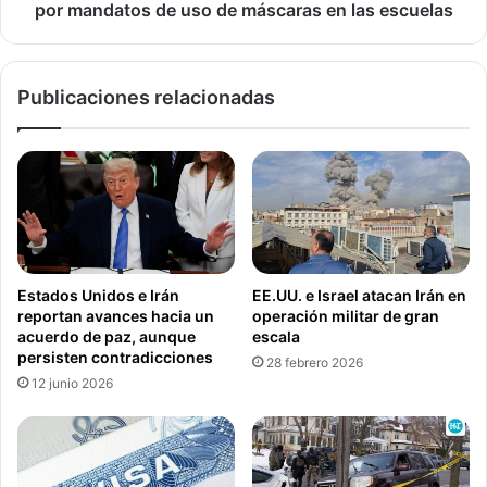
i
e
por mandatos de uso de máscaras en las escuelas
e
s
n
y
t
f
e
Publicaciones relacionadas
u
g
n
r
c
a
i
n
o
e
n
m
a
p
r
r
i
Estados Unidos e Irán
EE.UU. e Israel atacan Irán en
e
o
reportan avances hacia un
operación militar de gran
s
s
acuerdo de paz, aunque
escala
a
l
persisten contradicciones
28 febrero 2026
e
o
12 junio 2026
s
c
t
a
a
l
d
e
o
s