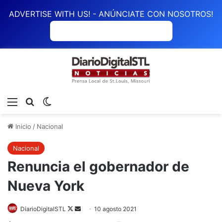
ADVERTISE WITH US! - ANÚNCIATE CON NOSOTROS!
ANÚNCIATE CON NOSOTROS
Menú
Buscar
Switch skin
Inicio
/
Nacional
Nacional
Renuncia el gobernador de
Nueva York
DiarioDigitalSTL
Follow
Send
10 agosto 2021
on
an