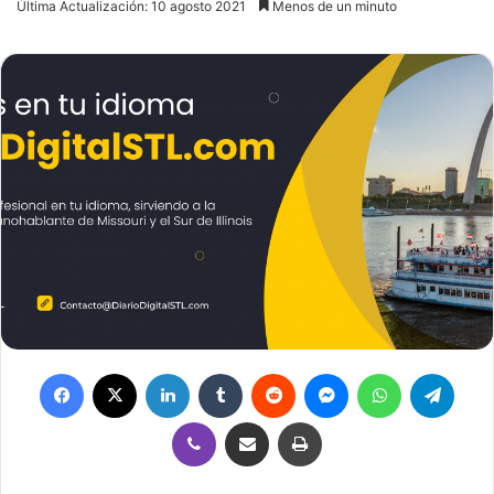
Última Actualización: 10 agosto 2021
Menos de un minuto
X
email
Facebook
X
LinkedIn
Tumblr
Reddit
Messenger
WhatsApp
Telegram
Viber
Compartir por correo electrónico
Imprimir