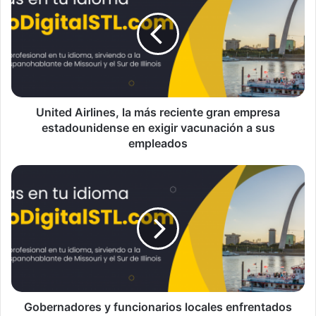
i
t
e
d
A
i
r
l
United Airlines, la más reciente gran empresa
i
estadounidense en exigir vacunación a sus
n
empleados
e
s
G
,
o
l
b
a
e
m
r
á
n
s
a
r
d
e
o
c
r
Gobernadores y funcionarios locales enfrentados