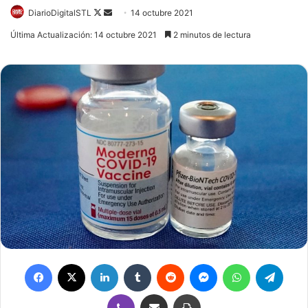
DiarioDigitalSTL
Follow
Send
14 octubre 2021
on
an
Última Actualización: 14 octubre 2021
2 minutos de lectura
X
email
Facebook
X
LinkedIn
Tumblr
Reddit
Messenger
WhatsApp
Telegram
Viber
Compartir por correo electrónico
Imprimir