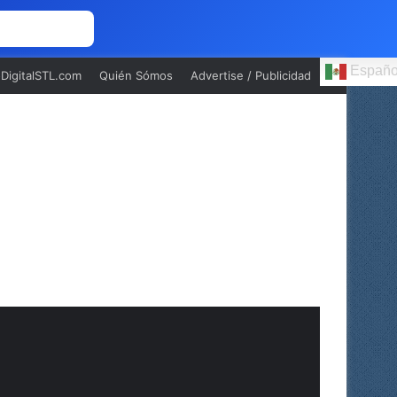
 NOSOTROS
Españo
oDigitalSTL.com
Quién Sómos
Advertise / Publicidad