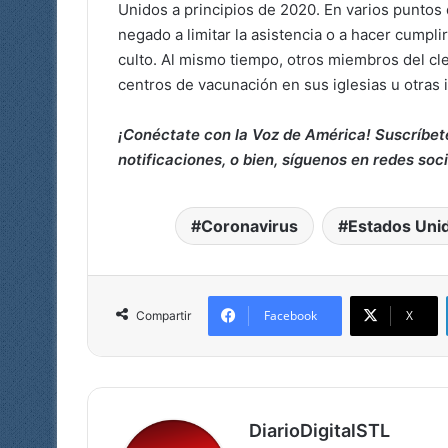
Unidos a principios de 2020. En varios puntos 
negado a limitar la asistencia o a hacer cumpli
culto. Al mismo tiempo, otros miembros del cl
centros de vacunación en sus iglesias u otras 
¡Conéctate con la Voz de América! Suscríbet
notificaciones, o bien, síguenos en redes soc
Coronavirus
Estados Uni
Facebook
X
Compartir
DiarioDigitalSTL