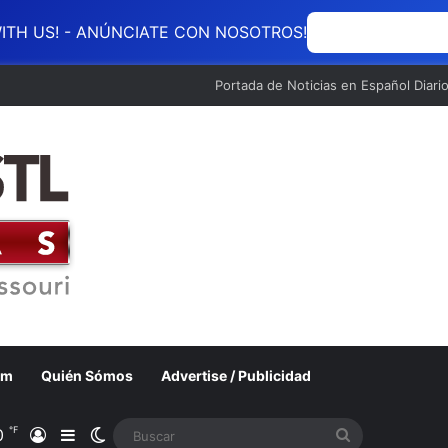
ITH US! - ANÚNCIATE CON NOSOTROS!
ANÚNCIATE CON
Portada de Noticias en Español Diari
om
Quién Sómos
Advertise / Publicidad
℉
0
Acceso
Barra lateral
Switch skin
Buscar