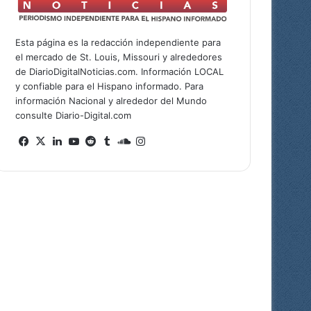
Esta página es la redacción independiente para
el mercado de St. Louis, Missouri y alrededores
de DiarioDigitalNoticias.com. Información LOCAL
y confiable para el Hispano informado. Para
información Nacional y alrededor del Mundo
consulte Diario-Digital.com
Fa
X
Lin
Yo
Re
Tu
So
Ins
ce
ke
uT
ddi
mb
un
tag
bo
dIn
ub
t
lr
dCl
ra
ok
e
ou
m
d