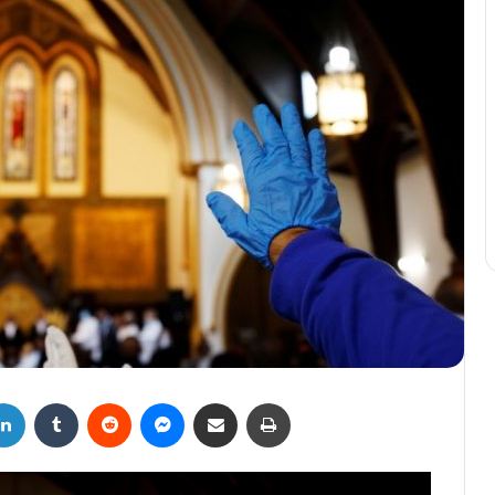
LinkedIn
Tumblr
Reddit
Messenger
Compartir por correo electrónico
Imprimir