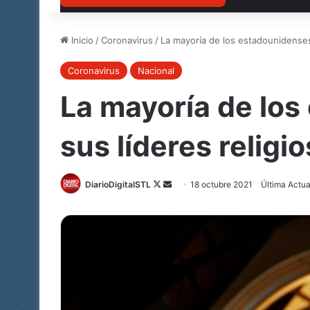
Inicio
/
Coronavirus
/
La mayoría de los estadounidenses 
Coronavirus
Nacional
La mayoría de los
sus líderes relig
DiarioDigitalSTL
Follow
Send
18 octubre 2021
Última Actua
on
an
X
email