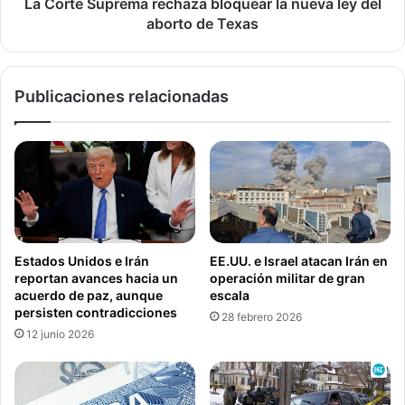
n
p
La Corte Suprema rechaza bloquear la nueva ley del
canal de
YouTube
y activa las notificaciones, o bien,
z
r
aborto de Texas
síguenos en las redes sociales:
Facebook
,
Twitter
e
a
e
Instagram
.
l
m
o
a
Publicaciones relacionadas
s
r
Entretenimiento y cultura
2
e
,
c
Estados Unidos
Nacional
7
h
7
a
Voz de América
b
z
i
a
l
b
l
l
Estados Unidos e Irán
EE.UU. e Israel atacan Irán en
o
o
reportan avances hacia un
operación militar de gran
n
q
acuerdo de paz, aunque
escala
e
u
persisten contradicciones
28 febrero 2026
s
e
12 junio 2026
d
a
e
r
d
l
ó
a