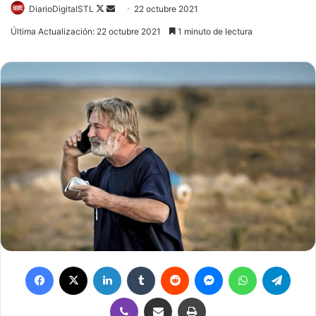
DiarioDigitalSTL
Follow
Send
22 octubre 2021
on
an
Última Actualización: 22 octubre 2021
1 minuto de lectura
X
email
Facebook
X
LinkedIn
Tumblr
Reddit
Messenger
WhatsApp
Telegram
Viber
Compartir por correo electrónico
Imprimir