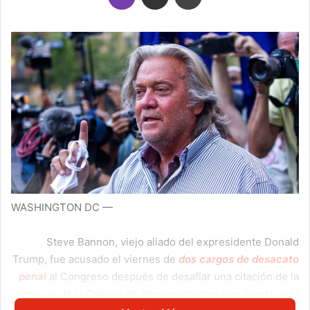
WASHINGTON DC —
Steve Bannon, viejo aliado del expresidente Donald
Trump, fue acusado el viernes de
dos cargos de desacato
penal
al Congreso después de desafiar una citación de la
comisión de la Cámara de Representantes que investiga la