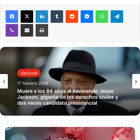
LinkedIn
Tumblr
Reddit
Messenger
WhatsApp
Telegram
Mostrar más
Viber
Compartir por correo electrónico
Imprimir
Show less
Nacional
Estados Unidos
Galería de fotos
17 febrero 2026
Muere a los 84 años el Reverendo Jesse
Nacional
Voz de América
Jackson, gigante de los derechos civiles y
dos veces candidato presidencial
D
e