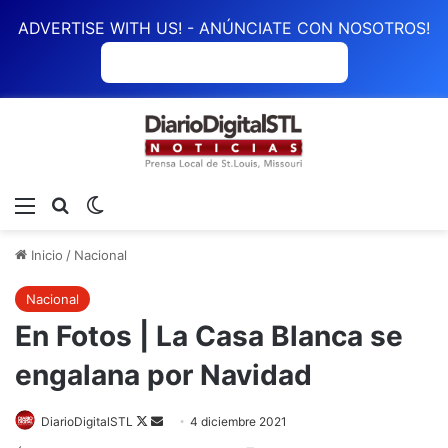
ADVERTISE WITH US! - ANÚNCIATE CON NOSOTROS!
ANÚNCIATE CON NOSOTROS
Menú
Buscar
Switch skin
Inicio
/
Nacional
Nacional
En Fotos | La Casa Blanca se
engalana por Navidad
DiarioDigitalSTL
Follow
Send
4 diciembre 2021
on
an