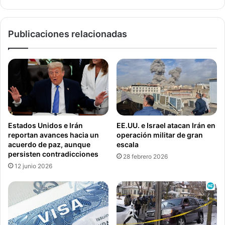
i
r
a
a
n
c
Publicaciones relacionadas
t
i
e
o
O
n
m
e
i
s
c
y
r
j
o
e
n
n
Estados Unidos e Irán
EE.UU. e Israel atacan Irán en
e
g
reportan avances hacia un
operación militar de gran
n
i
acuerdo de paz, aunque
escala
S
b
persisten contradicciones
28 febrero 2026
t
r
12 junio 2026
.
e
L
:
o
L
u
a
i
N
s
a