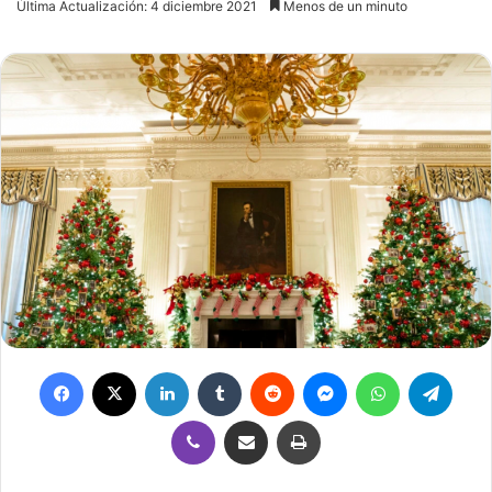
Última Actualización: 4 diciembre 2021
Menos de un minuto
X
email
Facebook
X
LinkedIn
Tumblr
Reddit
Messenger
WhatsApp
Telegram
Viber
Compartir por correo electrónico
Imprimir