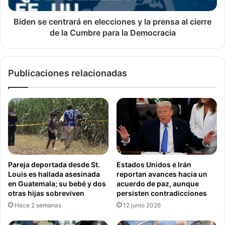
postergar el derecho a solicitar asilo obligando a las
i
e
a
n
Biden se centrará en elecciones y la prensa al cierre
personas a esperar en sitios peligrosos” pueda operar de
i
t
de la Cumbre para la Democracia
modo que respeten sus derechos.
m
r
p
a
“Los gobiernos de Estados Unidos y de México deberían
u
r
dar marcha atrás de inmediato”, pidió.
Publicaciones relacionadas
l
á
s
e
a
n
¡Conéctate con la Voz de América! Suscríbete a nuestro
d
e
canal de
YouTube
y activa las notificaciones, o bien,
a
l
síguenos en las redes sociales:
Facebook
,
Twitter
e
p
e
Instagram
.
o
c
r
c
B
i
Pareja deportada desde St.
Estados Unidos e Irán
i
Estados Unidos
Inmigración
o
Louis es hallada asesinada
reportan avances hacia un
d
n
en Guatemala; su bebé y dos
acuerdo de paz, aunque
e
e
Nacional
Voz de América
otras hijas sobreviven
persisten contradicciones
n
s
Hace 2 semanas
12 junio 2026
c
y
o
l