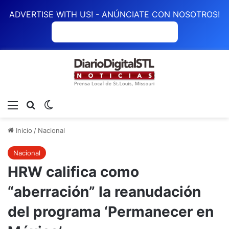
ADVERTISE WITH US! - ANÚNCIATE CON NOSOTROS!
ANÚNCIATE CON NOSOTROS
Menú
Buscar
Switch skin
Inicio
/
Nacional
Nacional
HRW califica como
“aberración” la reanudación
del programa ‘Permanecer en