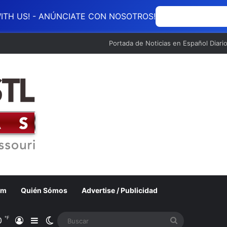
ITH US! - ANÚNCIATE CON NOSOTROS!
ANÚNCIATE CON
Portada de Noticias en Español Diari
om
Quién Sómos
Advertise / Publicidad
℉
0
Acceso
Barra lateral
Switch skin
Buscar