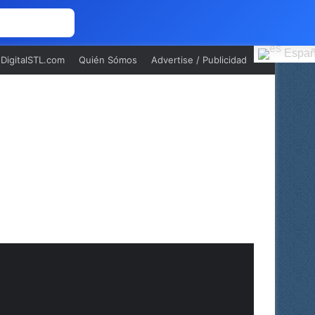
 NOSOTROS
Españ
oDigitalSTL.com
Quién Sómos
Advertise / Publicidad