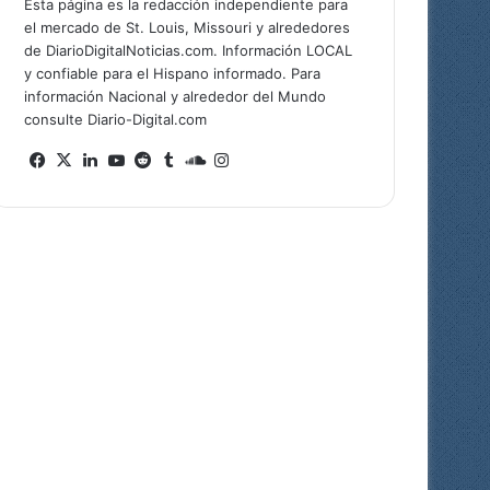
Esta página es la redacción independiente para
el mercado de St. Louis, Missouri y alrededores
de DiarioDigitalNoticias.com. Información LOCAL
y confiable para el Hispano informado. Para
información Nacional y alrededor del Mundo
consulte Diario-Digital.com
Fa
X
Lin
Yo
Re
Tu
So
Ins
ce
ke
uT
ddi
mb
un
tag
bo
dIn
ub
t
lr
dCl
ra
ok
e
ou
m
d