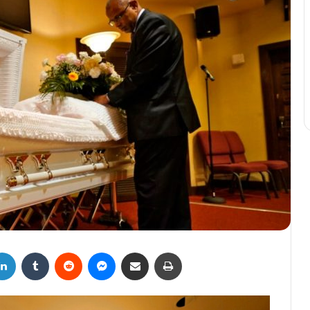
LinkedIn
Tumblr
Reddit
Messenger
Compartir por correo electrónico
Imprimir