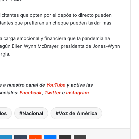
olicitantes que opten por el depósito directo pueden
icitantes que prefieran un cheque pueden tardar más.
la carga emocional y financiera que la pandemia ha
 según Ellen Wynn McBrayer, presidenta de Jones-Wynn
rgia.
e a nuestro canal de
YouTube
y activa las
sociales:
Facebook
,
Twitter
e
Instagram
.
dos
Nacional
Voz de América
Retiran del mercado fórmula para
bebés de Nara Organics tras brote de
botulismo infantil en EE. UU.: qué
hacer si la compraste en Target o en
LinkedIn
Tumblr
Reddit
Messenger
Compartir por correo electrónico
Imprimir