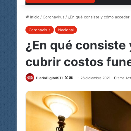
Inicio
/
Coronavirus
/
¿En qué consiste y cómo acceder a
Coronavirus
Nacional
¿En qué consiste 
cubrir costos fun
DiarioDigitalSTL
Follow
Send
26 diciembre 2021
Última Act
on
an
X
email