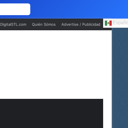
 NOSOTROS
Españo
oDigitalSTL.com
Quién Sómos
Advertise / Publicidad