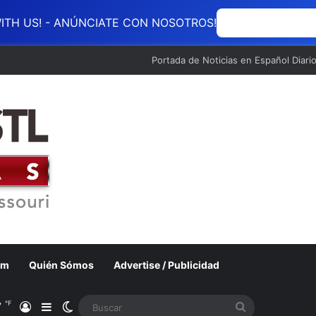
ITH US! - ANÚNCIATE CON NOSOTROS!
ANÚNCIATE CON
Portada de Noticias en Español Diari
om
Quién Sómos
Advertise / Publicidad
℉
7
Acceso
Barra lateral
Switch skin
Buscar