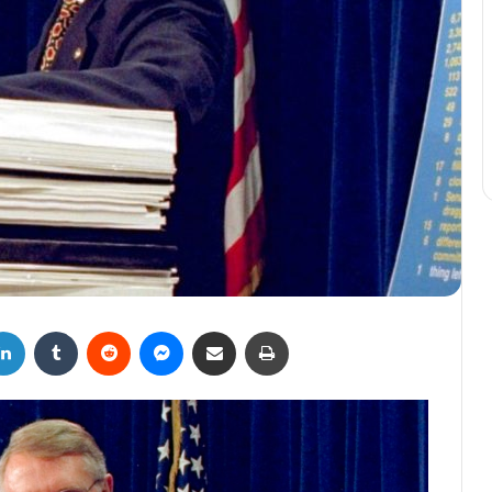
LinkedIn
Tumblr
Reddit
Messenger
Compartir por correo electrónico
Imprimir