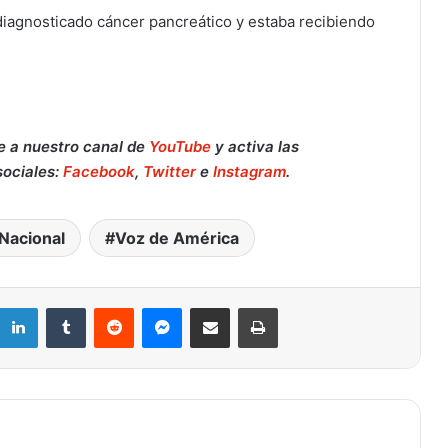
diagnosticado cáncer pancreático y estaba recibiendo
e a nuestro canal de
YouTube
y activa las
sociales:
Facebook
,
Twitter
e
Instagram
.
Nacional
Voz de América
Retiran del mercado fórmula para
bebés de Nara Organics tras brote de
botulismo infantil en EE. UU.: qué
hacer si la compraste en Target o en
LinkedIn
Tumblr
Reddit
Messenger
Compartir por correo electrónico
Imprimir
línea
Muere a los 84 años el Reverendo
Jesse Jackson, gigante de los
derechos civiles y dos veces
candidato presidencial
Muere a los 95 años el legendario