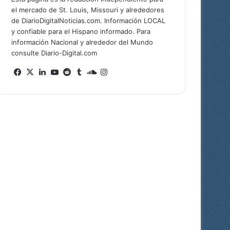
el mercado de St. Louis, Missouri y alrededores
de DiarioDigitalNoticias.com. Información LOCAL
y confiable para el Hispano informado. Para
información Nacional y alrededor del Mundo
consulte Diario-Digital.com
Fa
X
Lin
Yo
Re
Tu
So
Ins
ce
ke
uT
ddi
mb
un
tag
bo
dIn
ub
t
lr
dCl
ra
ok
e
ou
m
d