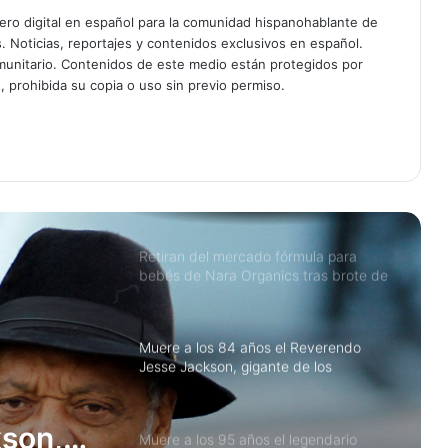
actor Robert Duvall, ganador del
Oscar por Tender Mercies
ciero digital en español para la comunidad hispanohablante de
s. Noticias, reportajes y contenidos exclusivos en español.
unitario. Contenidos de este medio están protegidos por
ÚLTIMA HORA: Comandante de
, prohibida su copia o uso sin previo permiso.
Patrulla Fronteriza Gregory Bovino
removido de operaciones de ICE tras
tiroteo fatal en Minnesota
98º Premios Oscar: Año histórico para
el cine latino con Wagner Moura,
Guillermo del Toro y Benicio del Toro
entre los nominados
Retiran del mercado fórmula para
bebés de Nara Organics tras brote de
botulismo infantil en EE. UU.: qué
hacer si la compraste en Target o en
línea
Muere a los 84 años el Reverendo
Jesse Jackson, gigante de los
derechos civiles y dos veces
candidato presidencial
son,
Muere a los 95 años el legendario