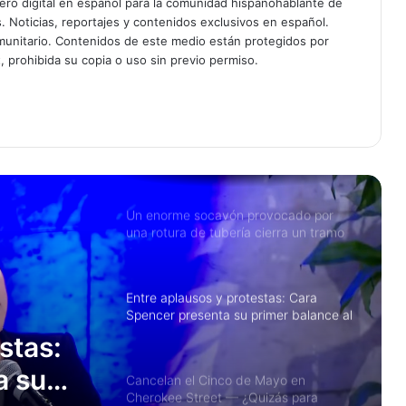
semana en el centro de la ciudad
ciero digital en español para la comunidad hispanohablante de
s. Noticias, reportajes y contenidos exclusivos en español.
unitario. Contenidos de este medio están protegidos por
Crimen desciende significativamente
, prohibida su copia o uso sin previo permiso.
en la región de St. Louis: Datos de
2025 muestran quinto año
consecutivo de reducción
am
Un enorme socavón provocado por
una rotura de tubería cierra un tramo
de la Interestatal 44 en el centro de
St. Louis
Entre aplausos y protestas: Cara
Spencer presenta su primer balance al
frente de St. Louis
Cancelan el Cinco de Mayo en
Cherokee Street — ¿Quizás para
siempre?
 Mayo
Ciudad de St. Louis impone toque de
queda para menores este fin de