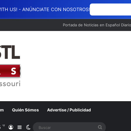
ITH US! - ANÚNCIATE CON NOSOTROS!
ANÚNCIATE CON
Portada de Noticias en Español Diari
om
Quién Sómos
Advertise / Publicidad
℉
5
Acceso
Barra lateral
Switch skin
Buscar