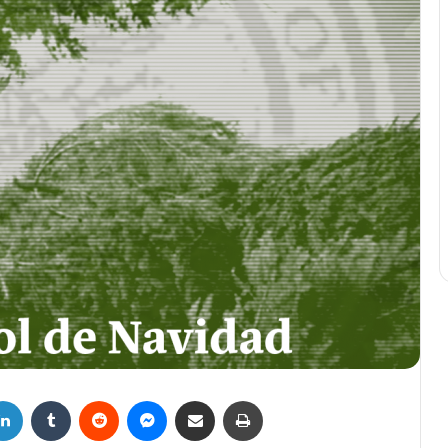
LinkedIn
Tumblr
Reddit
Messenger
Compartir por correo electrónico
Imprimir