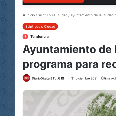
Inicio
/
Saint Louis Ciudad
/
Ayuntamiento de la Ciudad d
Saint Louis Ciudad
Tendencia
Ayuntamiento de l
programa para rec
Follow
Send
DiarioDigitalSTL
31 diciembre 2021
Última Act
on
an
X
email