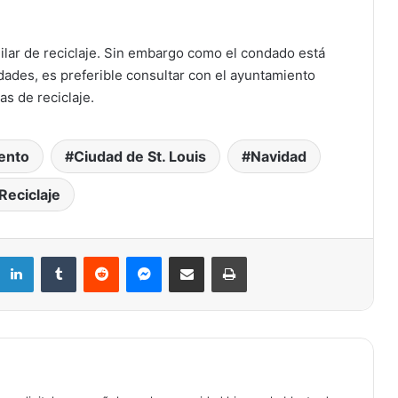
ilar de reciclaje. Sin embargo como el condado está
ades, es preferible consultar con el ayuntamiento
as de reciclaje.
Un enorme socavón provocado por
una rotura de tubería cierra un tramo
ento
Ciudad de St. Louis
Navidad
de la Interestatal 44 en el centro de
St. Louis
Reciclaje
Entre aplausos y protestas: Cara
Spencer presenta su primer balance al
frente de St. Louis
LinkedIn
Tumblr
Reddit
Messenger
Compartir por correo electrónico
Imprimir
Cancelan el Cinco de Mayo en
Cherokee Street — ¿Quizás para
siempre?
Ciudad de St. Louis impone toque de
queda para menores este fin de