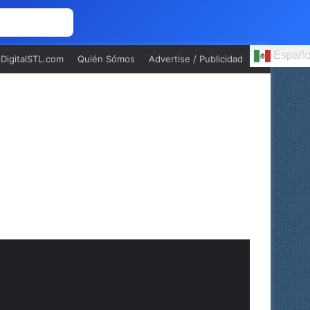
 NOSOTROS
Españo
oDigitalSTL.com
Quién Sómos
Advertise / Publicidad