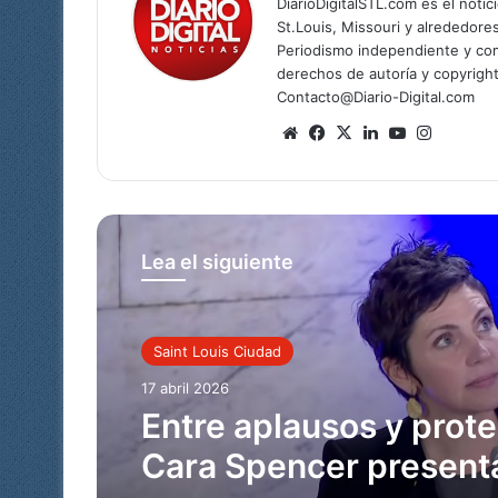
DiarioDigitalSTL.com es el noti
St.Louis, Missouri y alrededore
Periodismo independiente y com
derechos de autoría y copyright
Contacto@Diario-Digital.com
Sitio
Facebook
X
LinkedIn
YouTube
Instagr
web
Lea el siguiente
Saint Louis Ciudad
Saint Louis Ciudad
9 abril 2026
17 abril 2026
Cancelan el Cinco de