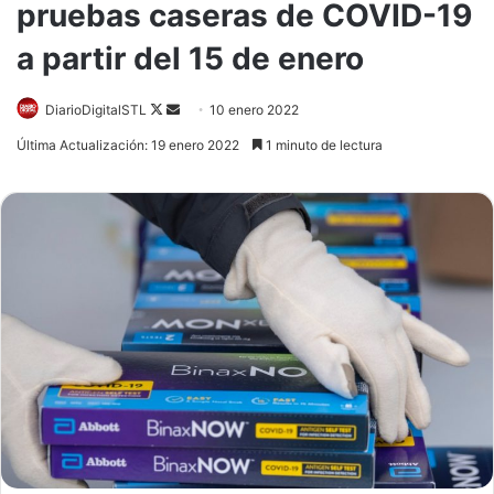
pruebas caseras de COVID-19
a partir del 15 de enero
Follow
Send
DiarioDigitalSTL
10 enero 2022
on
an
Última Actualización: 19 enero 2022
1 minuto de lectura
X
email