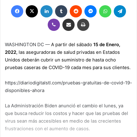
Facebook
X
LinkedIn
Tumblr
Reddit
Messenger
WhatsApp
Teleg
Viber
Compartir por correo electrónico
Imprimir
WASHINGTON DC —
A partir del sábado
15 de Enero,
2022
, las aseguradoras de salud privadas en Estados
Unidos deberán cubrir un suministro de hasta ocho
pruebas caseras de COVID-19 cada mes para sus clientes.
https://diariodigitalstl.com/pruebas-gratuitas-de-covid-19-
disponibles-ahora
La Administración Biden anunció el cambio el lunes, ya
que busca reducir los costos y hacer que las pruebas del
virus sean más accesibles en medio de las crecientes
frustraciones con el aumento de casos.