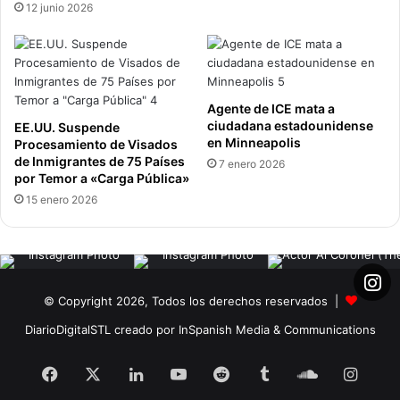
12 junio 2026
Agente de ICE mata a
ciudadana estadounidense
EE.UU. Suspende
en Minneapolis
Procesamiento de Visados
de Inmigrantes de 75 Países
7 enero 2026
por Temor a «Carga Pública»
15 enero 2026
© Copyright 2026, Todos los derechos reservados |
DiarioDigitalSTL creado por InSpanish Media & Communications
Facebook
X
LinkedIn
YouTube
Reddit
Tumblr
SoundClou
Insta