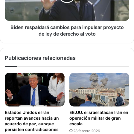
proyecto
Nacional
Voz de América
de
ley
de
derecho
Biden respaldará cambios para impulsar proyecto
al
de ley de derecho al voto
voto
Publicaciones relacionadas
Estados Unidos e Irán
EE.UU. e Israel atacan Irán en
reportan avances hacia un
operación militar de gran
acuerdo de paz, aunque
escala
persisten contradicciones
28 febrero 2026