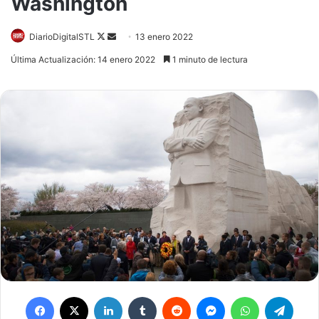
Washington
DiarioDigitalSTL
Follow
Send
13 enero 2022
on
an
Última Actualización: 14 enero 2022
1 minuto de lectura
X
email
Facebook
X
LinkedIn
Tumblr
Reddit
Messenger
WhatsApp
Telegram