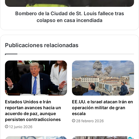
i
e
d
l
Bombero de la Ciudad de St. Louis fallece tras
i
a
colapso en casa incendiada
s
C
t
i
a
u
Publicaciones relacionadas
,
d
E
a
E
d
.
d
U
e
U
S
.
t
m
.
i
L
Estados Unidos e Irán
EE.UU. e Israel atacan Irán en
r
o
reportan avances hacia un
operación militar de gran
a
u
acuerdo de paz, aunque
escala
h
i
persisten contradicciones
28 febrero 2026
a
s
12 junio 2026
c
f
i
a