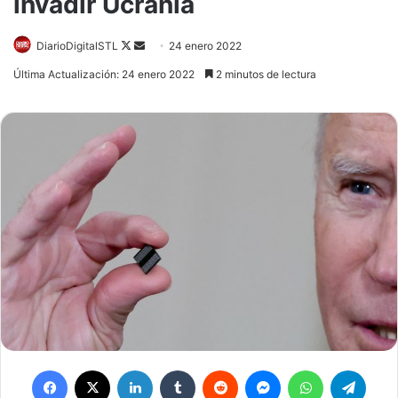
invadir Ucrania
DiarioDigitalSTL
Follow
Send
24 enero 2022
on
an
Última Actualización: 24 enero 2022
2 minutos de lectura
X
email
Facebook
X
LinkedIn
Tumblr
Reddit
Messenger
WhatsApp
Telegram