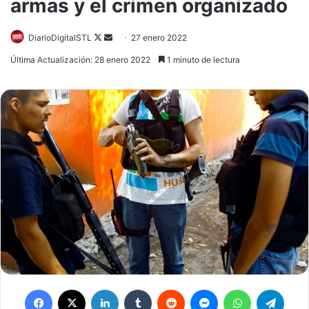
armas y el crimen organizado
DiarioDigitalSTL
Follow
Send
27 enero 2022
on
an
Última Actualización: 28 enero 2022
1 minuto de lectura
X
email
Facebook
X
LinkedIn
Tumblr
Reddit
Messenger
WhatsApp
Telegram