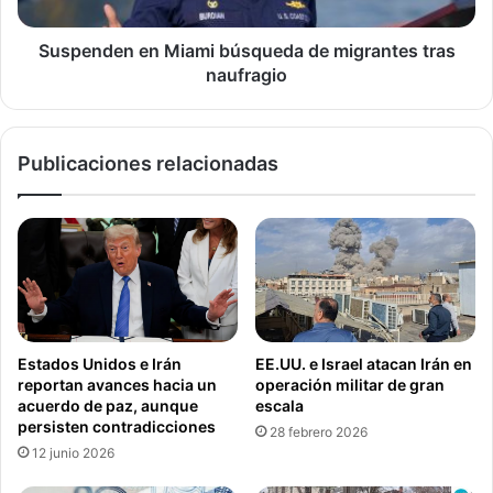
i
e
n
n
e
e
Suspenden en Miami búsqueda de migrantes tras
a
n
naufragio
m
M
u
i
j
a
Publicaciones relacionadas
e
m
r
i
n
b
e
ú
g
s
r
q
a
u
a
e
C
d
Estados Unidos e Irán
EE.UU. e Israel atacan Irán en
o
a
reportan avances hacia un
operación militar de gran
r
d
acuerdo de paz, aunque
escala
t
e
persisten contradicciones
28 febrero 2026
e
m
12 junio 2026
S
i
u
g