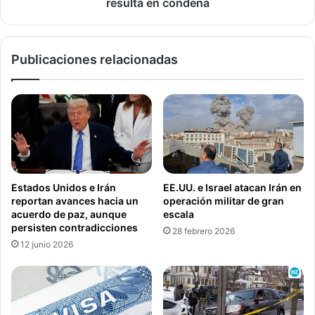
a
i
resulta en condena
n
o
u
p
s
o
Publicaciones relacionadas
o
r
d
a
e
s
m
a
a
l
s
t
c
o
a
a
r
l
Estados Unidos e Irán
EE.UU. e Israel atacan Irán en
i
C
reportan avances hacia un
operación militar de gran
l
a
acuerdo de paz, aunque
escala
l
p
persisten contradicciones
28 febrero 2026
a
i
12 junio 2026
s
t
o
l
i
o