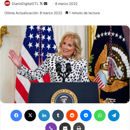
DiarioDigitalSTL
Follow
Send
8 marzo 2022
on
an
Última Actualización: 8 marzo 2022
1 minuto de lectura
X
email
Facebook
X
LinkedIn
Tumblr
Reddit
Messenger
WhatsApp
Telegram
Viber
Compartir por correo electrónico
Imprimir