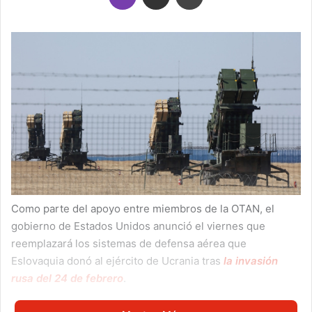
Como parte del apoyo entre miembros de la OTAN, el
gobierno de Estados Unidos anunció el viernes que
reemplazará los sistemas de defensa aérea que
Eslovaquia donó al ejército de Ucrania tras
la invasión
rusa del 24 de febrero
.