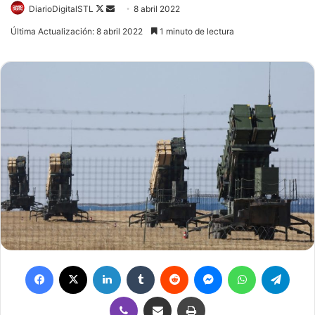
DiarioDigitalSTL
Follow
Send
8 abril 2022
on
an
Última Actualización: 8 abril 2022
1 minuto de lectura
X
email
Facebook
X
LinkedIn
Tumblr
Reddit
Messenger
WhatsApp
Telegram
Viber
Compartir por correo electrónico
Imprimir