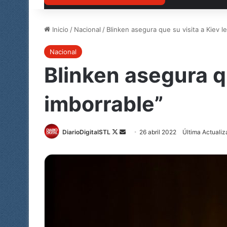
Inicio
/
Nacional
/
Blinken asegura que su visita a Kiev l
Nacional
Blinken asegura qu
imborrable”
DiarioDigitalSTL
Follow
Send
26 abril 2022
Última Actualiz
on
an
X
email