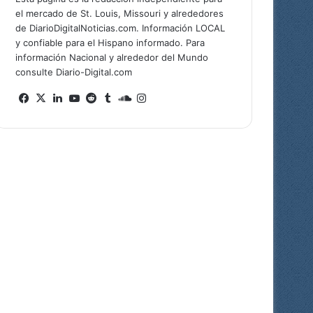
el mercado de St. Louis, Missouri y alrededores
de DiarioDigitalNoticias.com. Información LOCAL
y confiable para el Hispano informado. Para
información Nacional y alrededor del Mundo
consulte Diario-Digital.com
Fa
X
Lin
Yo
Re
Tu
So
Ins
ce
ke
uT
ddi
mb
un
tag
bo
dIn
ub
t
lr
dCl
ra
ok
e
ou
m
d