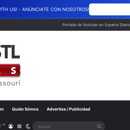
ITH US! - ANÚNCIATE CON NOSOTROS!
ANÚNCIATE CON
Portada de Noticias en Español Diari
om
Quién Sómos
Advertise / Publicidad
℉
2
Acceso
Barra lateral
Switch skin
Buscar