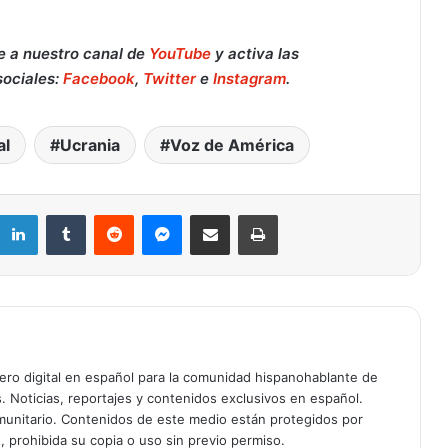
e a nuestro canal de
YouTube
y activa las
sociales:
Facebook
,
Twitter
e
Instagram
.
Retiran del mercado fórmula para
al
Ucrania
Voz de América
bebés de Nara Organics tras brote de
botulismo infantil en EE. UU.: qué
hacer si la compraste en Target o en
línea
LinkedIn
Tumblr
Reddit
Messenger
Compartir por correo electrónico
Imprimir
Muere a los 84 años el Reverendo
Jesse Jackson, gigante de los
derechos civiles y dos veces
candidato presidencial
Muere a los 95 años el legendario
actor Robert Duvall, ganador del
Oscar por Tender Mercies
ciero digital en español para la comunidad hispanohablante de
s. Noticias, reportajes y contenidos exclusivos en español.
ÚLTIMA HORA: Comandante de
unitario. Contenidos de este medio están protegidos por
Patrulla Fronteriza Gregory Bovino
, prohibida su copia o uso sin previo permiso.
removido de operaciones de ICE tras