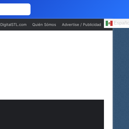
 NOSOTROS
Españo
oDigitalSTL.com
Quién Sómos
Advertise / Publicidad