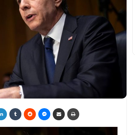
LinkedIn
Tumblr
Reddit
Messenger
Compartir por correo electrónico
Imprimir