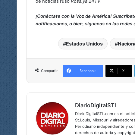
de noticias ruso
Rossiya 24TV
.
¡Conéctate con la Voz de América! Suscríbet
notificaciones, o bien, síguenos en las redes 
Estados Unidos
Nacion
Facebook
X
Compartir
DiarioDigitalSTL
DiarioDigitalSTL.com es el noti
St.Louis, Missouri y alrededore
Periodismo independiente y com
derechos de autoría y copyright