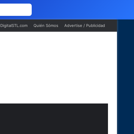
 NOSOTROS
oDigitalSTL.com
Quién Sómos
Advertise / Publicidad