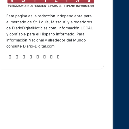
Esta página es la redacción independiente para
el mercado de St. Louis, Missouri y alrededores
de DiarioDigitalNoticias.com. Información LOCAL
y confiable para el Hispano informado. Para
información Nacional y alrededor del Mundo
consulte Diario-Digital.com
Fa
X
Lin
Yo
Re
Tu
So
Ins
ce
ke
uT
ddi
mb
un
tag
bo
dIn
ub
t
lr
dCl
ra
ok
e
ou
m
d