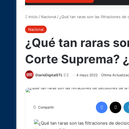
Inicio
/
Nacional
/
¿Qué tan raras son las filtraciones de
Nacional
¿Qué tan raras son
Corte Suprema? ¿
DiarioDigitalSTL
Follow
Send
4 mayo 2022
Última Actualiza
on
an
X
email
Facebook
X
Compartir