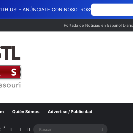
ITH US! - ANÚNCIATE CON NOSOTROS!
ANÚNCIATE CON
Portada de Noticias en Español Diari
om
Quién Sómos
Advertise / Publicidad
℉
2
Acceso
Barra lateral
Switch skin
Buscar