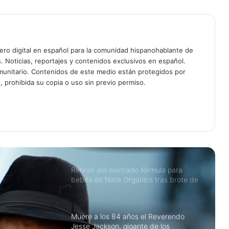
derechos civiles y dos veces
candidato presidencial
Muere a los 95 años el legendario
actor Robert Duvall, ganador del
Oscar por Tender Mercies
ciero digital en español para la comunidad hispanohablante de
s. Noticias, reportajes y contenidos exclusivos en español.
unitario. Contenidos de este medio están protegidos por
ÚLTIMA HORA: Comandante de
, prohibida su copia o uso sin previo permiso.
Patrulla Fronteriza Gregory Bovino
removido de operaciones de ICE tras
tiroteo fatal en Minnesota
98º Premios Oscar: Año histórico para
el cine latino con Wagner Moura,
Guillermo del Toro y Benicio del Toro
entre los nominados
Retiran del mercado fórmula para
bebés de Nara Organics tras brote de
botulismo infantil en EE. UU.: qué
hacer si la compraste en Target o en
línea
Muere a los 84 años el Reverendo
Jesse Jackson, gigante de los