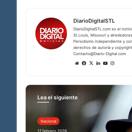
DiarioDigitalSTL
DiarioDigitalSTL.com es el noti
St.Louis, Missouri y alrededore
Periodismo independiente y com
derechos de autoría y copyright
Contacto@Diario-Digital.com
Siti
Fa
X
Lin
Yo
Ins
o
ce
ke
uT
tag
we
bo
dIn
ub
ra
b
ok
e
m
Lea el siguiente
Nacional
17 febrero 2026