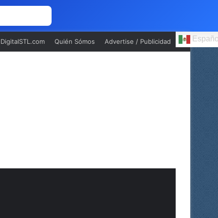
 NOSOTROS
Españo
oDigitalSTL.com
Quién Sómos
Advertise / Publicidad