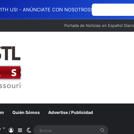
ITH US! - ANÚNCIATE CON NOSOTROS!
ANÚNCIATE CON
Portada de Noticias en Español Diari
om
Quién Sómos
Advertise / Publicidad
℉
7
Acceso
Barra lateral
Switch skin
Buscar