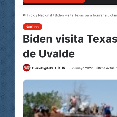
Inicio
/
Nacional
/
Biden visita Texas para honrar a víct
Nacional
Biden visita Texa
de Uvalde
DiarioDigitalSTL
Follow
Send
29 mayo 2022
Última Actual
on
an
X
email