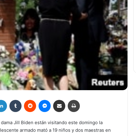
LinkedIn
Tumblr
Reddit
Messenger
Compartir por correo electrónico
Imprimir
 dama Jill Biden están visitando este domingo la
lescente armado mató a 19 niños y dos maestras en