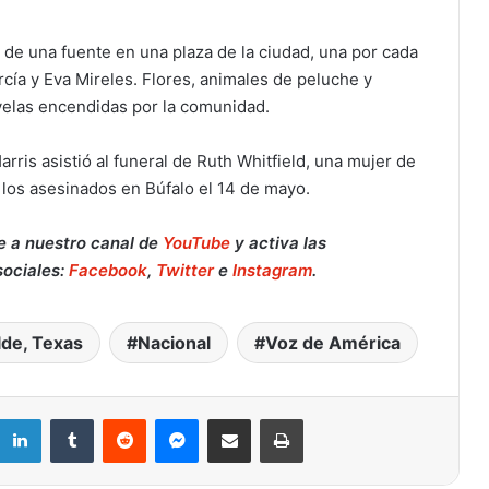
 de una fuente en una plaza de la ciudad, una por cada
cía y Eva Mireles. Flores, animales de peluche y
velas encendidas por la comunidad.
rris asistió al funeral de Ruth Whitfield, una mujer de
los asesinados en Búfalo el 14 de mayo.
e a nuestro canal de
YouTube
y activa las
sociales:
Facebook
,
Twitter
e
Instagram
.
de, Texas
Nacional
Voz de América
Retiran del mercado fórmula para
bebés de Nara Organics tras brote de
botulismo infantil en EE. UU.: qué
hacer si la compraste en Target o en
LinkedIn
Tumblr
Reddit
Messenger
Compartir por correo electrónico
Imprimir
línea
Muere a los 84 años el Reverendo
Jesse Jackson, gigante de los