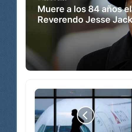
Muere a los 84 años el
Reverendo Jesse Jack
gigante de los derech
civiles y dos veces ca
presidencial
E
E
U
U
:
v
i