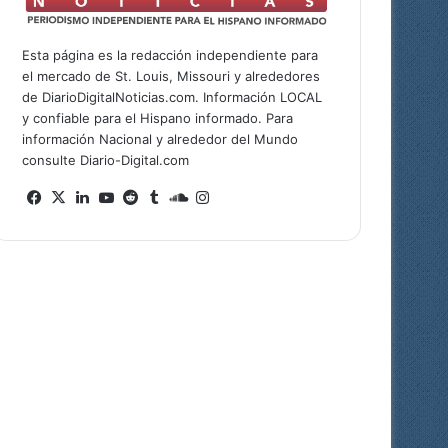
Esta página es la redacción independiente para
el mercado de St. Louis, Missouri y alrededores
de DiarioDigitalNoticias.com. Información LOCAL
y confiable para el Hispano informado. Para
información Nacional y alrededor del Mundo
consulte Diario-Digital.com
Fa
X
Lin
Yo
Re
Tu
So
Ins
ce
ke
uT
ddi
mb
un
tag
bo
dIn
ub
t
lr
dCl
ra
ok
e
ou
m
d