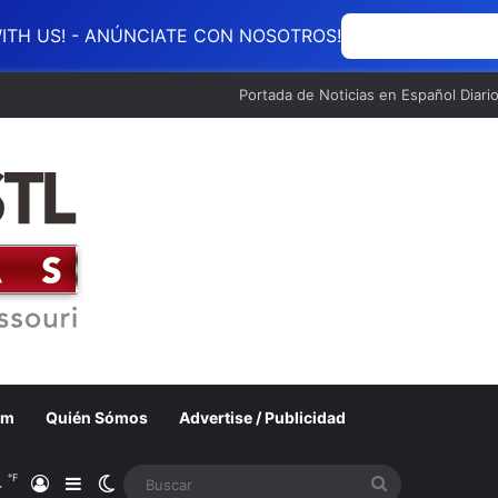
ITH US! - ANÚNCIATE CON NOSOTROS!
ANÚNCIATE CON
Portada de Noticias en Español Diari
om
Quién Sómos
Advertise / Publicidad
℉
4
Acceso
Barra lateral
Switch skin
Buscar