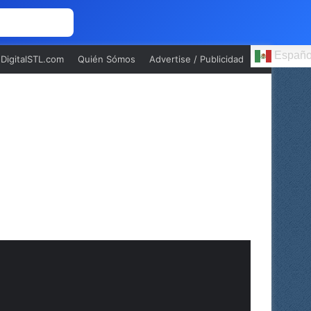
 NOSOTROS
Españo
oDigitalSTL.com
Quién Sómos
Advertise / Publicidad