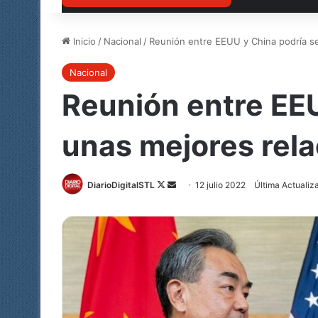
Inicio
/
Nacional
/
Reunión entre EEUU y China podría se
Nacional
Reunión entre EEU
unas mejores rel
DiarioDigitalSTL
Follow
Send
12 julio 2022
Última Actualiza
on
an
X
email