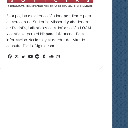
Esta página es la redacción independiente para
el mercado de St. Louis, Missouri y alrededores
de DiarioDigitalNoticias.com. Información LOCAL
y confiable para el Hispano informado. Para
información Nacional y alrededor del Mundo
consulte Diario-Digital.com
Fa
X
Lin
Yo
Re
Tu
So
Ins
ce
ke
uT
ddi
mb
un
tag
bo
dIn
ub
t
lr
dCl
ra
ok
e
ou
m
d