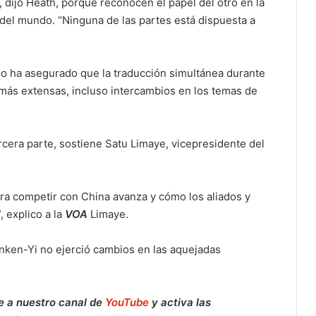
 dijo Heath, porque reconocen el papel del otro en la
del mundo. “Ninguna de las partes está dispuesta a
do ha asegurado que la traducción simultánea durante
más extensas, incluso intercambios en los temas de
rcera parte, sostiene Satu Limaye, vicepresidente del
ara competir con China avanza y cómo los aliados y
, explico a la
VOA
Limaye.
inken-Yi no ejerció cambios en las aquejadas
e a nuestro canal de
YouTube
y activa las
Retiran del mercado fórmula para