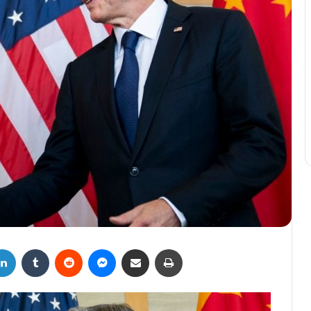
LinkedIn
Tumblr
Reddit
Messenger
Compartir por correo electrónico
Imprimir