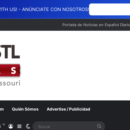
ITH US! - ANÚNCIATE CON NOSOTROS!
ANÚNCIATE CON
Portada de Noticias en Español Diari
om
Quién Sómos
Advertise / Publicidad
℉
6
Acceso
Barra lateral
Switch skin
Buscar