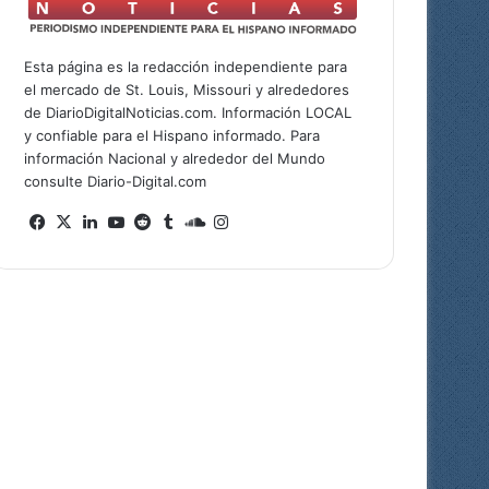
Esta página es la redacción independiente para
el mercado de St. Louis, Missouri y alrededores
de DiarioDigitalNoticias.com. Información LOCAL
y confiable para el Hispano informado. Para
información Nacional y alrededor del Mundo
consulte Diario-Digital.com
Fa
X
Lin
Yo
Re
Tu
So
Ins
ce
ke
uT
ddi
mb
un
tag
bo
dIn
ub
t
lr
dCl
ra
ok
e
ou
m
d