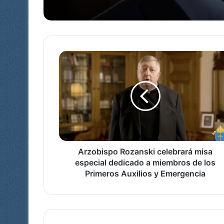
A
r
z
o
b
i
s
p
o
R
Arzobispo Rozanski celebrará misa
o
especial dedicado a miembros de los
z
Primeros Auxilios y Emergencia
a
n
s
k