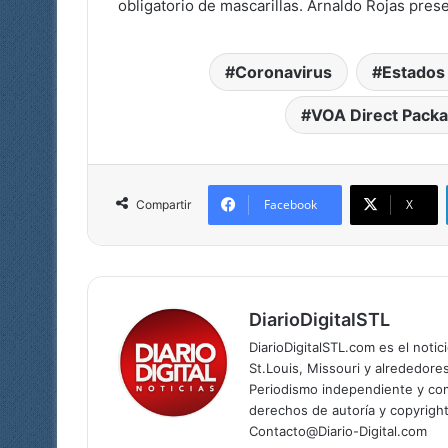
obligatorio de mascarillas. Arnaldo Rojas pres
Coronavirus
Estados
VOA Direct Pack
Facebook
X
Compartir
DiarioDigitalSTL
DiarioDigitalSTL.com es el noti
St.Louis, Missouri y alrededore
Periodismo independiente y com
derechos de autoría y copyright
Contacto@Diario-Digital.com