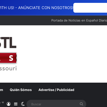
ITH US! - ANÚNCIATE CON NOSOTROS!
ANÚNCIATE CON
Portada de Noticias en Español Diari
om
Quién Sómos
Advertise / Publicidad
℉
7
Acceso
Barra lateral
Switch skin
Buscar