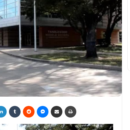
LinkedIn
Tumblr
Reddit
Messenger
Compartir por correo electrónico
Imprimir