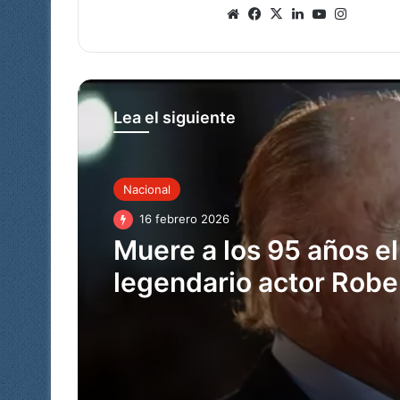
Siti
Fa
X
Lin
Yo
Ins
o
ce
ke
uT
tag
we
bo
dIn
ub
ra
b
ok
e
m
Lea el siguiente
Nacional
16 febrero 2026
Muere a los 95 años el
legendario actor Robe
Duvall, ganador del O
por Tender Mercies