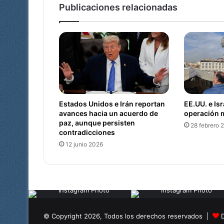
i
Publicaciones relacionadas
c
e
l
e
b
r
a
r
á
Estados Unidos e Irán reportan
EE.UU. e Isr
m
avances hacia un acuerdo de
operación m
i
paz, aunque persisten
28 febrero 
s
contradicciones
a
12 junio 2026
e
s
p
e
c
i
a
© Copyright 2026, Todos los derechos reservados |
l