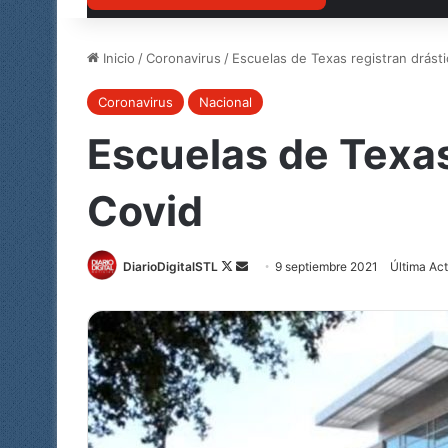
Inicio
/
Coronavirus
/
Escuelas de Texas registran drás
Coronavirus
Nacional
Escuelas de Texas
Covid
DiarioDigitalSTL
Follow
Send
9 septiembre 2021
Última Act
on
an
X
email