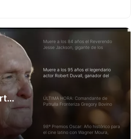
entre los nominados
Corte de Apelaciones escucha desafío
a eliminación de TPS para casi 1 millón
de inmigrantes Venezolanos y
Haitianos
Muere a los 84 años el Reverendo
Jesse Jackson, gigante de los
derechos civiles y dos veces
candidato presidencial
Muere a los 95 años el legendario
actor Robert Duvall, ganador del
Oscar por Tender Mercies
rt
ÚLTIMA HORA: Comandante de
Patrulla Fronteriza Gregory Bovino
scar
removido de operaciones de ICE tras
tiroteo fatal en Minnesota
98º Premios Oscar: Año histórico para
el cine latino con Wagner Moura,
Guillermo del Toro y Benicio del Toro