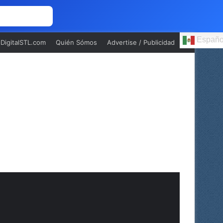
 NOSOTROS
Españo
oDigitalSTL.com
Quién Sómos
Advertise / Publicidad