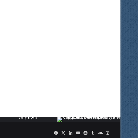
Facebook
X
LinkedIn
YouTube
Reddit
Tumblr
SoundCloud
Instagram