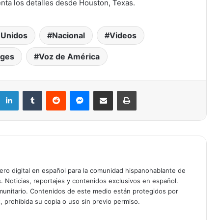
enta los detalles desde Houston, Texas.
 Unidos
Nacional
Videos
ages
Voz de América
Muere a los 84 años el Reverendo
Jesse Jackson, gigante de los
derechos civiles y dos veces
candidato presidencial
LinkedIn
Tumblr
Reddit
Messenger
Compartir por correo electrónico
Imprimir
Muere a los 95 años el legendario
actor Robert Duvall, ganador del
Oscar por Tender Mercies
ÚLTIMA HORA: Comandante de
Patrulla Fronteriza Gregory Bovino
removido de operaciones de ICE tras
ciero digital en español para la comunidad hispanohablante de
tiroteo fatal en Minnesota
s. Noticias, reportajes y contenidos exclusivos en español.
unitario. Contenidos de este medio están protegidos por
98º Premios Oscar: Año histórico para
, prohibida su copia o uso sin previo permiso.
el cine latino con Wagner Moura,
Guillermo del Toro y Benicio del Toro