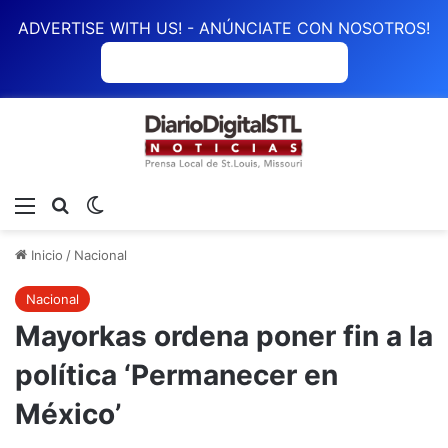
ADVERTISE WITH US! - ANÚNCIATE CON NOSOTROS!
ANÚNCIATE CON NOSOTROS
Menú
Buscar
Switch skin
Inicio
/
Nacional
Nacional
Mayorkas ordena poner fin a la
política ‘Permanecer en
México’