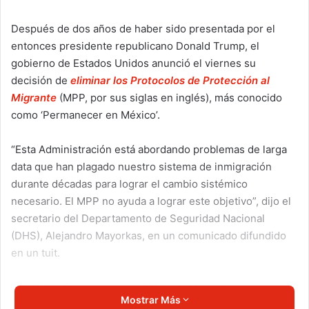
Después de dos años de haber sido presentada por el
entonces presidente republicano Donald Trump, el
gobierno de Estados Unidos anunció el viernes su
decisión de
eliminar los Protocolos de Protección al
Migrante
(MPP, por sus siglas en inglés), más conocido
como ‘Permanecer en México’.
“Esta Administración está abordando problemas de larga
data que han plagado nuestro sistema de inmigración
durante décadas para lograr el cambio sistémico
necesario. El MPP no ayuda a lograr este objetivo”, dijo el
secretario del Departamento de Seguridad Nacional
(DHS), Alejandro Mayorkas, en un comunicado difundido
en un tuit.
La política ‘Permanecer en México’ obliga a los
Mostrar Más
inmigrantes en busca de asilo en Estados Unidos, a