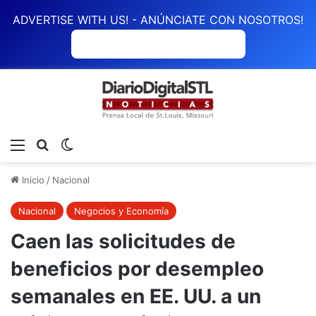
ADVERTISE WITH US! - ANÚNCIATE CON NOSOTROS!
ANÚNCIATE CON NOSOTROS
Menú
Buscar
Switch skin
Inicio
/
Nacional
Nacional
Negocios y Economía
Caen las solicitudes de
beneficios por desempleo
semanales en EE. UU. a un