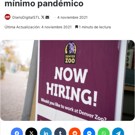
mínimo pandémico
DiarioDigitalSTL
Follow
Send
4 noviembre 2021
on
an
Última Actualización: 4 noviembre 2021
1 minuto de lectura
X
email
Facebook
X
LinkedIn
Tumblr
Reddit
Messenger
WhatsApp
Telegram