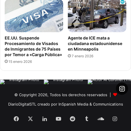
s
o
p
s
r
d
i
e
v
s
a
u
EE.UU. Suspende
Agente de ICE mata a
d
s
Procesamiento de Visados
ciudadana estadounidense
o
e
de Inmigrantes de 75 Países
en Minneapolis
s
por Temor a «Carga Pública»
s
7 enero 2026
d
t
15 enero 2026
e
u
s
d
d
i
e
a
e
n
© Copyright 2026, Todos los derechos reservados |
l
t
4
e
DiarioDigitalSTL creado por InSpanish Media & Communications
d
s
e
e
Facebook
X
LinkedIn
YouTube
Reddit
Tumblr
SoundClo
Insta
e
n
n
I