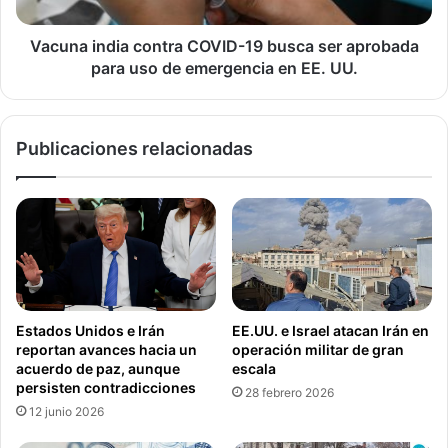
aprobada
para
uso
Vacuna india contra COVID-19 busca ser aprobada
de
para uso de emergencia en EE. UU.
emergencia
en
EE.
Publicaciones relacionadas
UU.
Estados Unidos e Irán
EE.UU. e Israel atacan Irán en
reportan avances hacia un
operación militar de gran
acuerdo de paz, aunque
escala
persisten contradicciones
28 febrero 2026
12 junio 2026