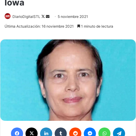
Iowa
Follow
Send
DiarioDigitalSTL
5 noviembre 2021
on
an
Última Actualización: 16 noviembre 2021
1 minuto de lectura
X
email
Facebook
X
LinkedIn
Tumblr
Reddit
Messenger
WhatsApp
Teleg