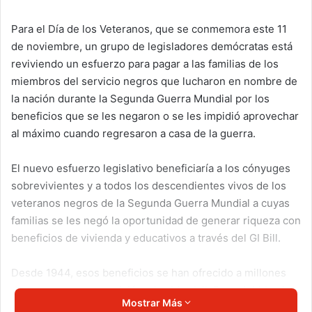
Para el Día de los Veteranos, que se conmemora este 11
de noviembre, un grupo de legisladores demócratas está
reviviendo un esfuerzo para pagar a las familias de los
miembros del servicio negros que lucharon en nombre de
la nación durante la Segunda Guerra Mundial por los
beneficios que se les negaron o se les impidió aprovechar
al máximo cuando regresaron a casa de la guerra.
El nuevo esfuerzo legislativo beneficiaría a los cónyuges
sobrevivientes y a todos los descendientes vivos de los
veteranos negros de la Segunda Guerra Mundial a cuyas
familias se les negó la oportunidad de generar riqueza con
beneficios de vivienda y educativos a través del GI Bill.
Desde 1944, esos beneficios se han ofrecido a millones
de veteranos en transición a la vida civil. Pero debido al
Mostrar Más
racismo y la discriminación en la forma en que se