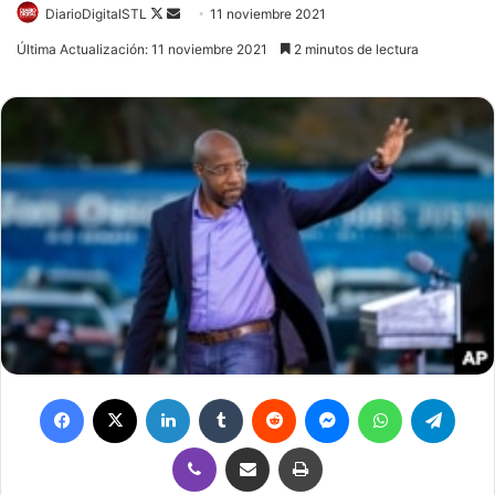
DiarioDigitalSTL
Follow
Send
11 noviembre 2021
on
an
Última Actualización: 11 noviembre 2021
2 minutos de lectura
X
email
Facebook
X
LinkedIn
Tumblr
Reddit
Messenger
WhatsApp
Telegram
Viber
Compartir por correo electrónico
Imprimir