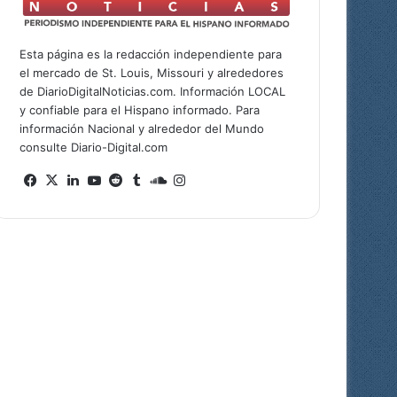
Esta página es la redacción independiente para
el mercado de St. Louis, Missouri y alrededores
de DiarioDigitalNoticias.com. Información LOCAL
y confiable para el Hispano informado. Para
información Nacional y alrededor del Mundo
consulte Diario-Digital.com
Fa
X
Lin
Yo
Re
Tu
So
Ins
ce
ke
uT
ddi
mb
un
tag
bo
dIn
ub
t
lr
dCl
ra
ok
e
ou
m
d