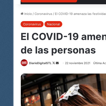
Inicio
/
Coronavirus
/
El COVID-19 amenaza las festividad
Coronavirus
Nacional
El COVID-19 amena
de las personas
DiarioDigitalSTL
Follow
Send
22 noviembre 2021
Última Ac
on
an
X
email