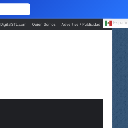
 NOSOTROS
Españo
oDigitalSTL.com
Quién Sómos
Advertise / Publicidad