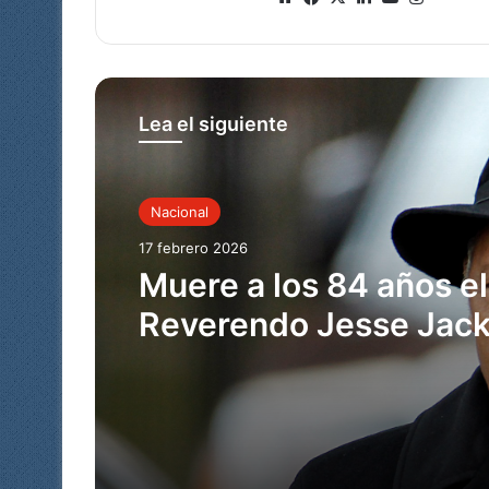
o
ce
ke
uT
tag
we
bo
dIn
ub
ra
b
ok
e
m
Lea el siguiente
Nacional
17 febrero 2026
Muere a los 84 años el
Reverendo Jesse Jack
gigante de los derech
civiles y dos veces ca
presidencial