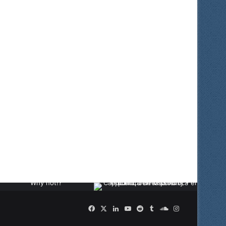
Facebook
X
LinkedIn
YouTube
Reddit
Tumblr
SoundCloud
Instagram