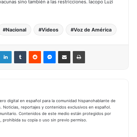
vacunas sino también a las restricciones. Iacopo Luzi
Nacional
Videos
Voz de América
Retiran del mercado fórmula para
bebés de Nara Organics tras brote de
botulismo infantil en EE. UU.: qué
hacer si la compraste en Target o en
LinkedIn
Tumblr
Reddit
Messenger
Compartir por correo electrónico
Imprimir
línea
Muere a los 84 años el Reverendo
Jesse Jackson, gigante de los
derechos civiles y dos veces
candidato presidencial
Muere a los 95 años el legendario
actor Robert Duvall, ganador del
Oscar por Tender Mercies
ciero digital en español para la comunidad hispanohablante de
s. Noticias, reportajes y contenidos exclusivos en español.
unitario. Contenidos de este medio están protegidos por
ÚLTIMA HORA: Comandante de
, prohibida su copia o uso sin previo permiso.
Patrulla Fronteriza Gregory Bovino
removido de operaciones de ICE tras
tiroteo fatal en Minnesota