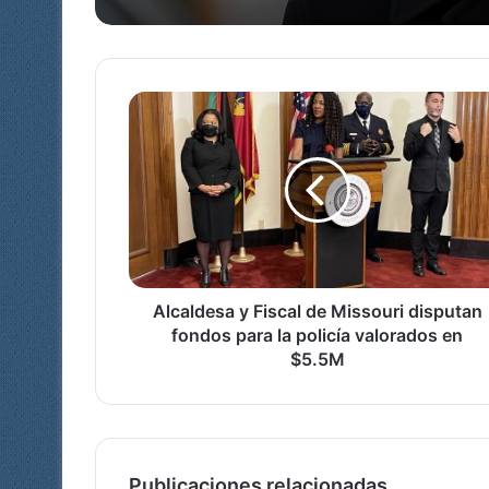
A
l
c
a
l
d
e
s
a
y
Alcaldesa y Fiscal de Missouri disputan
F
fondos para la policía valorados en
i
$5.5M
s
c
a
l
d
Publicaciones relacionadas