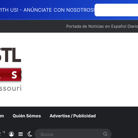
ITH US! - ANÚNCIATE CON NOSOTROS!
ANÚNCIATE CON
Portada de Noticias en Español Diari
om
Quién Sómos
Advertise / Publicidad
℉
2
Acceso
Barra lateral
Switch skin
Buscar