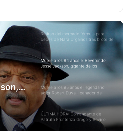
98º Premios Oscar: Año histórico para
el cine latino con Wagner Moura,
Guillermo del Toro y Benicio del Toro
entre los nominados
Retiran del mercado fórmula para
bebés de Nara Organics tras brote de
botulismo infantil en EE. UU.: qué
hacer si la compraste en Target o en
línea
Muere a los 84 años el Reverendo
Jesse Jackson, gigante de los
derechos civiles y dos veces
candidato presidencial
son,
Muere a los 95 años el legendario
actor Robert Duvall, ganador del
os
Oscar por Tender Mercies
ndidato
ÚLTIMA HORA: Comandante de
Patrulla Fronteriza Gregory Bovino
removido de operaciones de ICE tras
tiroteo fatal en Minnesota