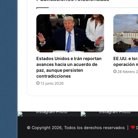
e
M
i
s
s
o
u
r
i
Estados Unidos e Irán reportan
EE.UU. e Isr
d
avances hacia un acuerdo de
operación m
i
paz, aunque persisten
28 febrero 
s
contradicciones
p
12 junio 2026
u
t
a
n
f
o
n
© Copyright 2026, Todos los derechos reservados |
d
o