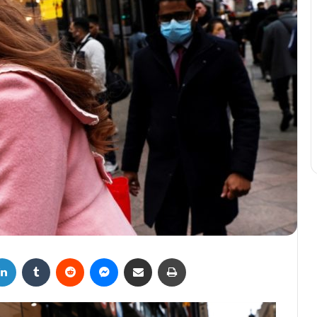
LinkedIn
Tumblr
Reddit
Messenger
Compartir por correo electrónico
Imprimir