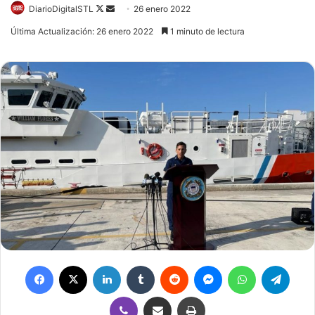
DiarioDigitalSTL
Follow
Send
26 enero 2022
on
an
Última Actualización: 26 enero 2022
1 minuto de lectura
X
email
Facebook
X
LinkedIn
Tumblr
Reddit
Messenger
WhatsApp
Telegram
Viber
Compartir por correo electrónico
Imprimir