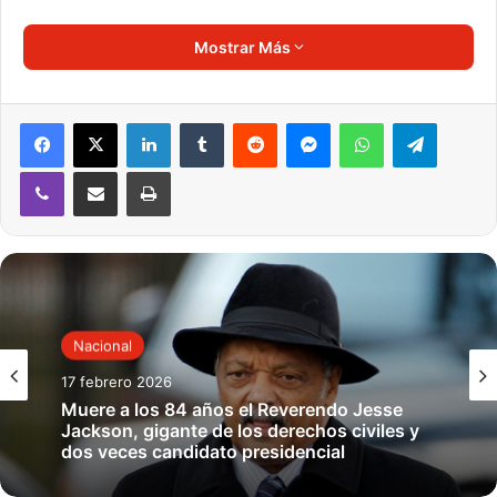
Mostrar Más
Ciencia y Salud
Estados Unidos
Nacional
Videos
Voz de América
LinkedIn
Tumblr
Reddit
Messenger
WhatsApp
Telegram
Viber
Compartir por correo electrónico
Imprimir
Nacional
17 febrero 2026
Muere a los 84 años el Reverendo Jesse
Jackson, gigante de los derechos civiles y
dos veces candidato presidencial