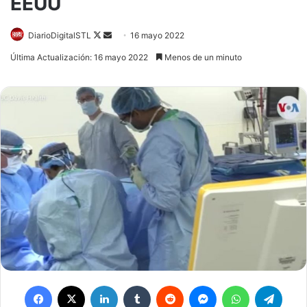
EEUU
DiarioDigitalSTL
Follow
Send
16 mayo 2022
on
an
Última Actualización: 16 mayo 2022
Menos de un minuto
X
email
Facebook
X
LinkedIn
Tumblr
Reddit
Messenger
WhatsApp
Telegram