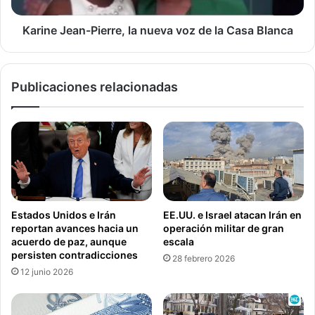
o
a
t
n
Karine Jean-Pierre, la nueva voz de la Casa Blanca
e
-
o
P
e
i
Publicaciones relacionadas
n
e
s
r
u
r
p
e
e
,
r
l
m
a
e
n
r
u
Estados Unidos e Irán
EE.UU. e Israel atacan Irán en
c
e
reportan avances hacia un
operación militar de gran
a
v
acuerdo de paz, aunque
escala
d
a
persisten contradicciones
28 febrero 2026
o
v
12 junio 2026
d
o
e
z
N
d