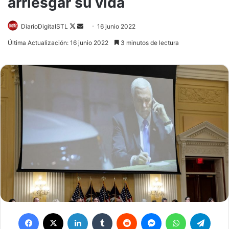
arriesgar su vida
DiarioDigitalSTL
Follow
Send
16 junio 2022
on
an
Última Actualización: 16 junio 2022
3 minutos de lectura
X
email
Facebook
X
LinkedIn
Tumblr
Reddit
Messenger
WhatsApp
Telegram