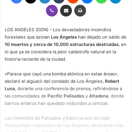
Viber
Compartir por correo electrónico
Imprimir
LOS ANGELES (DDN) – Los devastadores incendios
forestales que azotan
Los Ángeles
han dejado un saldo de
10 muertos y cerca de 10,000 estructuras destruidas
, en
lo que ya se considera la peor catástrofe natural en la
historia reciente de la ciudad.
«Parece que cayó una bomba atómica en estas áreas»,
declaró el alguacil del condado de Los Ángeles,
Robert
Luna,
durante una conferencia de prensa, refiriéndose a
las comunidades de
Pacific Palisades
y
Altadena
, donde
barrios enteros han quedado reducidos a cenizas.
Los incendios de Palisades y Eaton ya son los más
destructivos registrados en Los Ángeles, devorando más