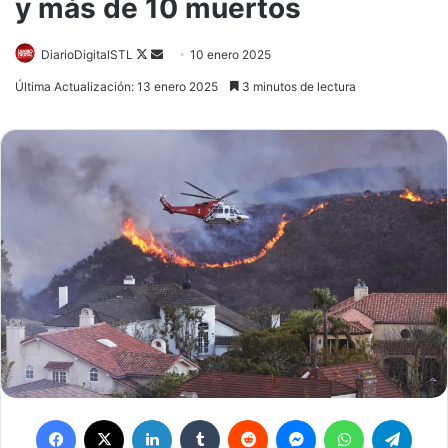
y más de 10 muertos
Follow
Send
DiarioDigitalSTL
10 enero 2025
on
an
Última Actualización: 13 enero 2025
3 minutos de lectura
X
email
Facebook
X
LinkedIn
Tumblr
Reddit
Messenger
WhatsApp
Teleg