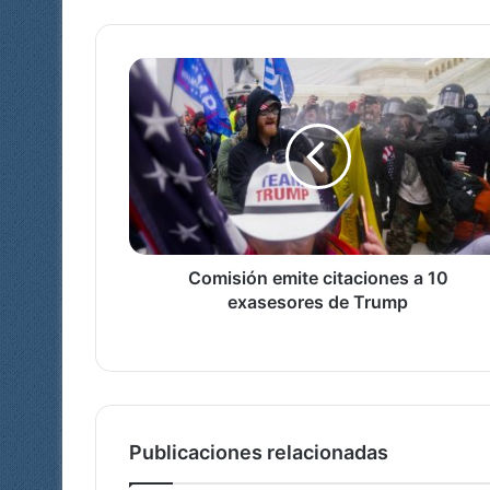
C
o
m
i
s
i
ó
n
e
m
Comisión emite citaciones a 10
i
exasesores de Trump
t
e
c
i
t
a
Publicaciones relacionadas
c
i