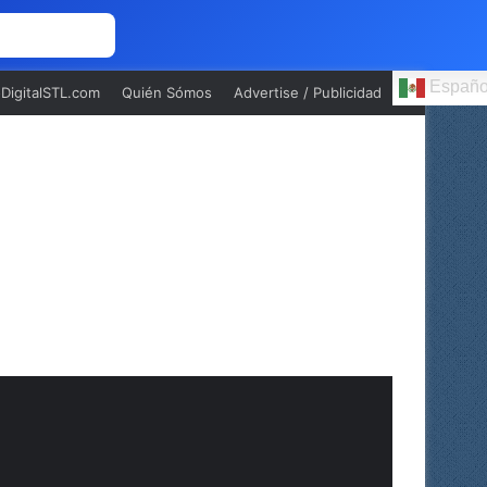
 NOSOTROS
Españo
oDigitalSTL.com
Quién Sómos
Advertise / Publicidad