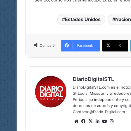
Estados Unidos
Nacion
Facebook
X
Compartir
DiarioDigitalSTL
DiarioDigitalSTL.com es el noti
St.Louis, Missouri y alrededore
Periodismo independiente y com
derechos de autoría y copyright
Contacto@Diario-Digital.com
Siti
Fa
X
Lin
Yo
Ins
o
ce
ke
uT
tag