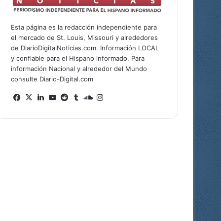
Esta página es la redacción independiente para
el mercado de St. Louis, Missouri y alrededores
de DiarioDigitalNoticias.com. Información LOCAL
y confiable para el Hispano informado. Para
información Nacional y alrededor del Mundo
consulte Diario-Digital.com
Fa
X
Lin
Yo
Re
Tu
So
Ins
ce
ke
uT
ddi
mb
un
tag
bo
dIn
ub
t
lr
dCl
ra
ok
e
ou
m
d