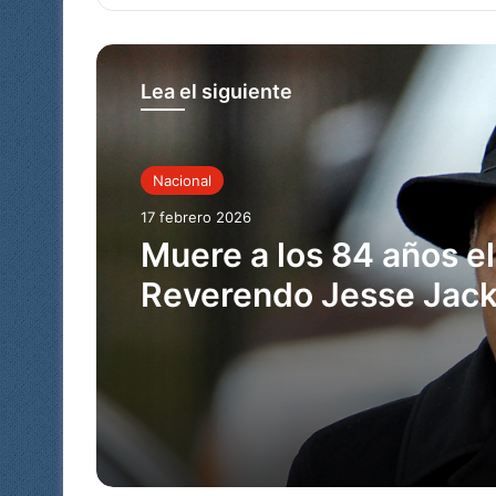
we
bo
dIn
ub
ra
b
ok
e
m
Lea el siguiente
Nacional
17 febrero 2026
Muere a los 84 años el
Reverendo Jesse Jack
gigante de los derech
civiles y dos veces ca
presidencial