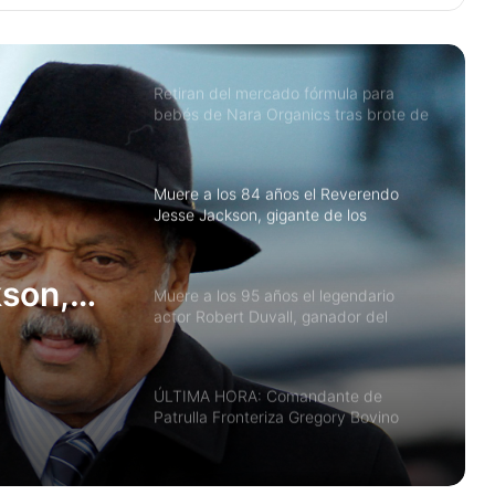
el cine latino con Wagner Moura,
Guillermo del Toro y Benicio del Toro
entre los nominados
Retiran del mercado fórmula para
bebés de Nara Organics tras brote de
botulismo infantil en EE. UU.: qué
hacer si la compraste en Target o en
línea
Muere a los 84 años el Reverendo
Jesse Jackson, gigante de los
derechos civiles y dos veces
candidato presidencial
son,
Muere a los 95 años el legendario
actor Robert Duvall, ganador del
os
Oscar por Tender Mercies
ndidato
ÚLTIMA HORA: Comandante de
Patrulla Fronteriza Gregory Bovino
removido de operaciones de ICE tras
tiroteo fatal en Minnesota