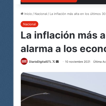
Inicio
/
Nacional
/
La inflación más alta en los últimos 
Nacional
La inflación más a
alarma a los econ
DiarioDigitalSTL
Follow
Send
10 noviembre 2021
Última Ac
on
an
X
email