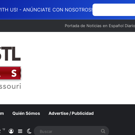
ITH US! - ANÚNCIATE CON NOSOTROS!
ANÚNCIATE CON
Portada de Noticias en Español Diari
om
Quién Sómos
Advertise / Publicidad
℉
2
Acceso
Barra lateral
Switch skin
Buscar