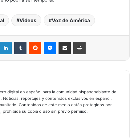
al
Videos
Voz de América
Retiran del mercado fórmula para
bebés de Nara Organics tras brote de
botulismo infantil en EE. UU.: qué
hacer si la compraste en Target o en
LinkedIn
Tumblr
Reddit
Messenger
Compartir por correo electrónico
Imprimir
línea
Muere a los 84 años el Reverendo
Jesse Jackson, gigante de los
derechos civiles y dos veces
candidato presidencial
Muere a los 95 años el legendario
actor Robert Duvall, ganador del
Oscar por Tender Mercies
ciero digital en español para la comunidad hispanohablante de
s. Noticias, reportajes y contenidos exclusivos en español.
unitario. Contenidos de este medio están protegidos por
ÚLTIMA HORA: Comandante de
, prohibida su copia o uso sin previo permiso.
Patrulla Fronteriza Gregory Bovino
removido de operaciones de ICE tras
tiroteo fatal en Minnesota
98º Premios Oscar: Año histórico para