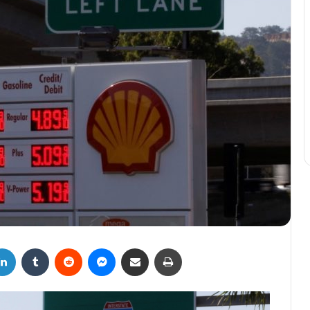
LinkedIn
Tumblr
Reddit
Messenger
Compartir por correo electrónico
Imprimir